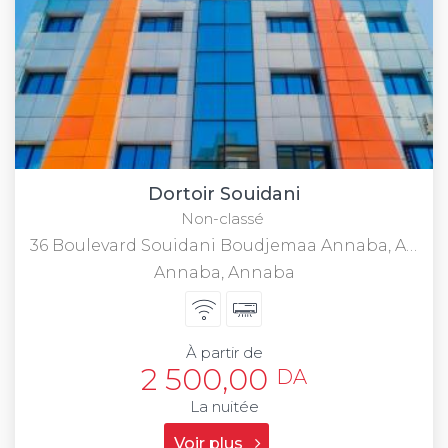
Dortoir Souidani
Non-classé
36 Boulevard Souidani Boudjemaa Annaba, Algèrie
Annaba, Annaba
À partir de
2 500,00
DA
La nuitée
Voir plus