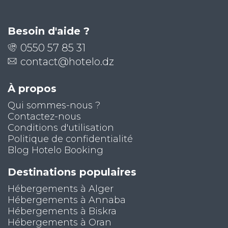
residence hotel essafa
Besoin d'aide ?
Annaba, Algérie
0550 57 85 31
contact@hotelo.dz
À propos
hotel sabri
Annaba, Algérie
Qui sommes-nous ?
Contactez-nous
Conditions d'utilisation
Politique de confidentialité
Blog Hotelo Booking
residence hyppone
Annaba, Algérie
Destinations populaires
Hébergements à Alger
Hébergements à Annaba
Hébergements à Biskra
hotel liberté
Hébergements à Oran