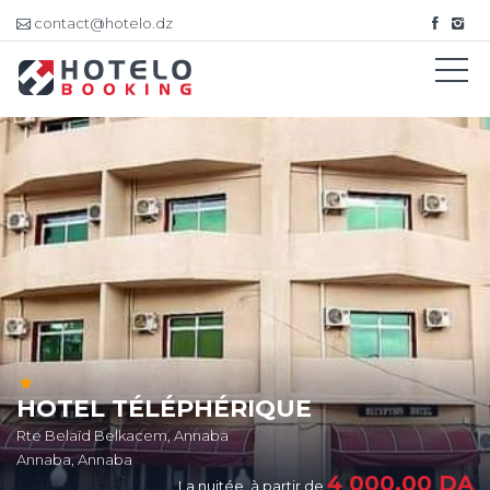
contact@hotelo.dz
HOTEL TÉLÉPHÉRIQUE
Rte Belaïd Belkacem, Annaba
Annaba, Annaba
4 000,00
DA
La nuitée, à partir de