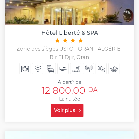
Hôtel Liberté & SPA
Zone des sièges USTO - ORAN - ALGÉRIE .
Bir El Djir, Oran
À partir de
12 800,00
DA
La nuitée
Voir plus