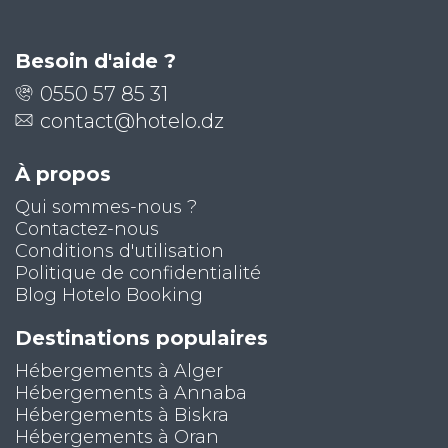
Besoin d'aide ?
Hôtel Ibis
0550 57 85 31
Oran, Algérie
contact@hotelo.dz
À propos
Hôtel Eden Phoenix
Qui sommes-nous ?
Oran, Algérie
Contactez-nous
Conditions d'utilisation
Politique de confidentialité
Blog Hotelo Booking
Hôtel Colombe
Destinations populaires
Oran, Algérie
Hébergements à Alger
Hébergements à Annaba
Hébergements à Biskra
Hébergements à Oran