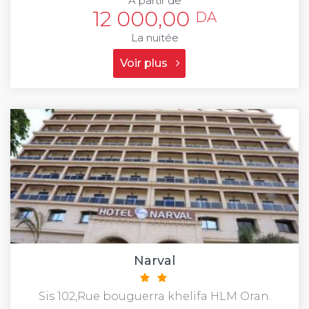
À partir de
12 000,00
DA
La nuitée
Voir plus
Narval
Sis 102,Rue bouguerra khelifa HLM Oran.