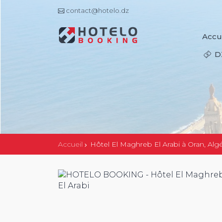
contact@hotelo.dz
Accu
D
Accueil
Hôtel El Maghreb El Arabi à Oran, Algé