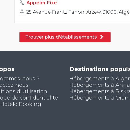
Appeler Fixe
25 Avenue Frantz Fanon, Arzew, 31000, Algé
Trouver plus d'établissements
ropos
Destinations popula
sommes-nous ?
Hébergements à Alger
actez-nous
Hébergements à Ann
tions d'utilisation
Hébergements à Biskr
ique de confidentialité
Hébergements à Oran
 Hotelo Booking