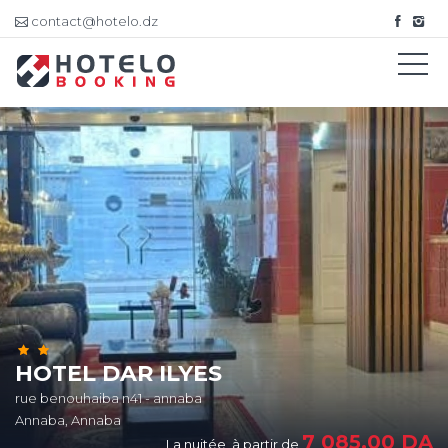
contact@hotelo.dz
HOTEL DAR ILYES
rue benouhaiba n41 - annaba
Annaba, Annaba
7 085,00
DA
La nuitée, à partir de