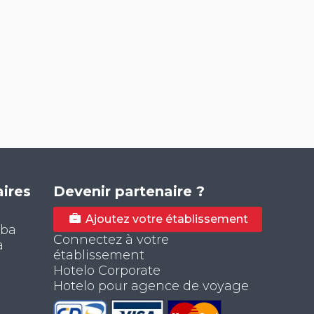
ires
Devenir partenaire ?
Ajoutez votre établissement
aba
Connectez à votre
a
établissement
Hotelo Corporate
Hotelo pour agence de voyage