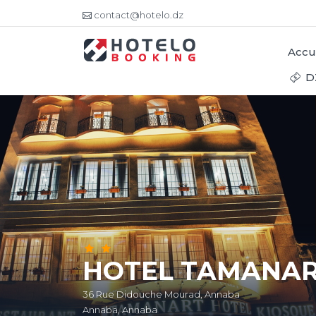
contact@hotelo.dz
Accu
D
HOTEL TAMANA
36 Rue Didouche Mourad, Annaba
Annaba, Annaba