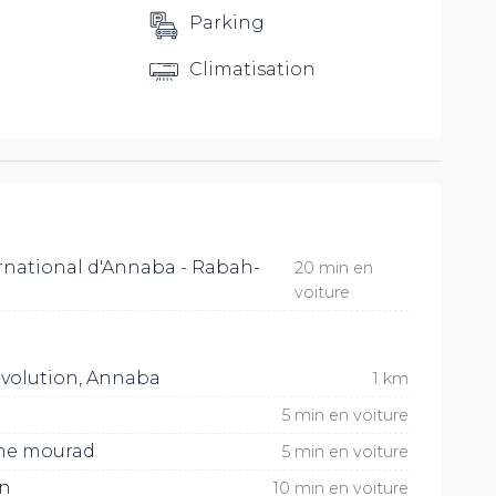
Parking
Climatisation
rnational d'Annaba - Rabah-
20 min en
voiture
évolution, Annaba
1 km
5 min en voiture
he mourad
5 min en voiture
on
10 min en voiture