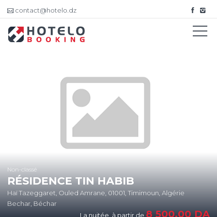
contact@hotelo.dz
Non-classé
RÉSIDENCE TIN HABIB
Haï Tazeggaret, Ouled Amrane, 01001, Timimoun, Algérie
Bechar, Béchar
8 500,00
DA
La nuitée, à partir de