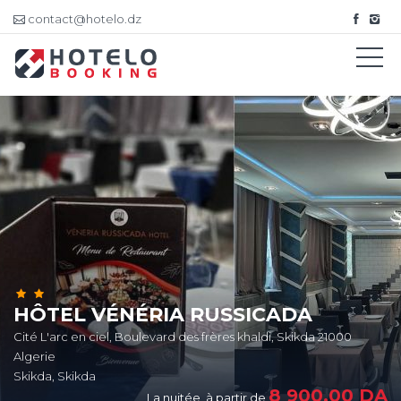
contact@hotelo.dz
HÔTEL VÉNÉRIA RUSSICADA
Cité L'arc en ciel, Boulevard des frères khaldi, Skikda 21000
Algerie
Skikda, Skikda
8 900,00
DA
La nuitée, à partir de