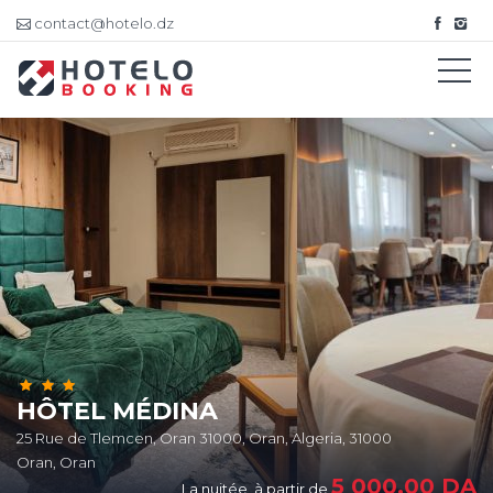
contact@hotelo.dz
HÔTEL MÉDINA
25 Rue de Tlemcen, Oran 31000, Oran, Algeria, 31000
Oran, Oran
5 000,00
DA
La nuitée, à partir de