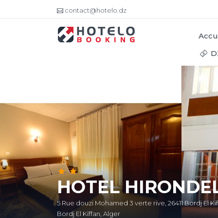
contact@hotelo.dz
Accu
D
HOTEL HIRONDE
5 Rue douzi Mohamed 3 verte rive, 26411 Bordj El Ki
Bordj El Kiffan, Alger