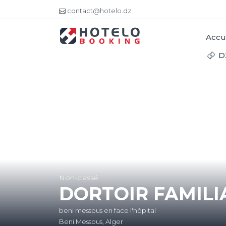
contact@hotelo.dz
Accu
D
Non-classé
DORTOIR FAMILI
beni messous en face l'hôpital
Beni Messous, Alger