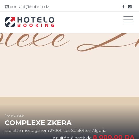
contact@hotelo.dz
Non-classé
COMPLEXE ZKERA
sablette mostaganem 27000 Les Sablettes, Algeria
8 000,00
DA
La nuitée, à partir de