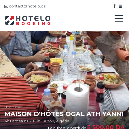
contact@hotelo.dz
Non-classé
MAISON D'HÔTES OGAL ATH YANNI
Ait Larbaa 15029 Tizi Ouzou, Algérie
5 500,00
DA
La nuitée, à partir de