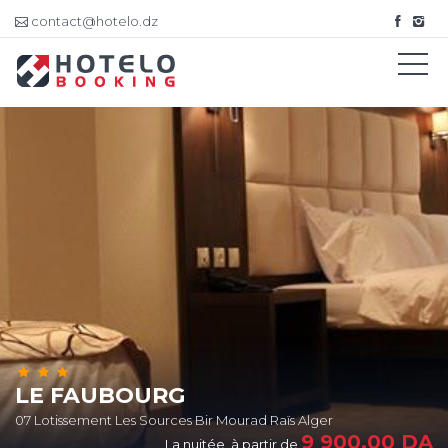
contact@hotelo.dz
LE FAUBOURG
07 Lotissement Les Sources Bir Mourad Raïs Alger
9 900,00
DA
La nuitée, à partir de