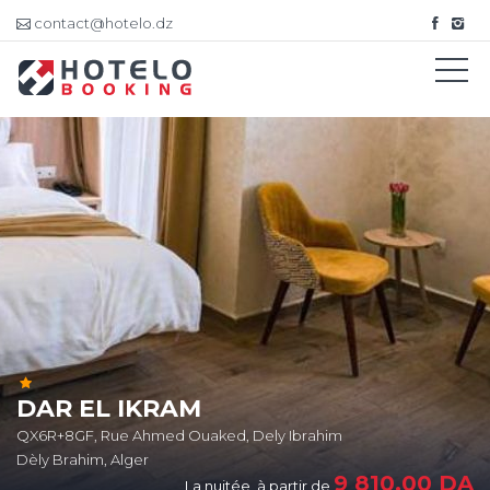
contact@hotelo.dz
DAR EL IKRAM
QX6R+8GF, Rue Ahmed Ouaked, Dely Ibrahim
Dèly Brahim, Alger
9 810,00
DA
La nuitée, à partir de