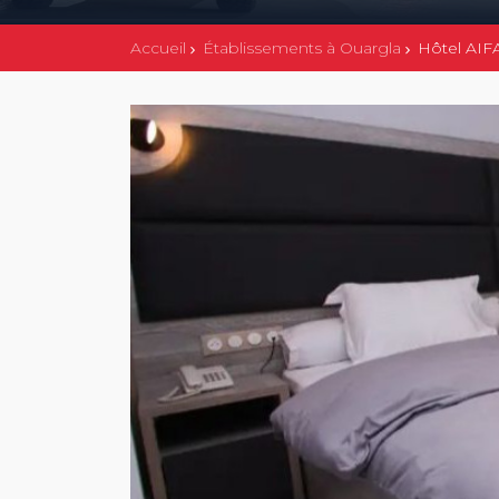
Accueil
Établissements à Ouargla
Hôtel AIF