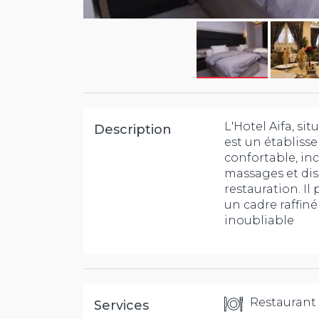
L'Hotel Aifa, si
Description
est un établiss
confortable, in
massages et dis
restauration. I
un cadre raffin
inoubliable
Restaurant
Services