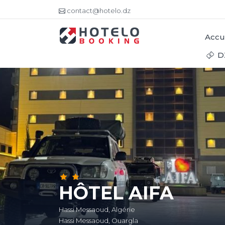
contact@hotelo.dz
Accu
D
HÔTEL AIFA
Hassi Messaoud, Algérie
Hassi Messaoud, Ouargla