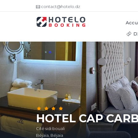
contact@hotelo.dz
Accu
D
HOTEL CAP CAR
Cité sidi bouali
Béjaia, Béjaia